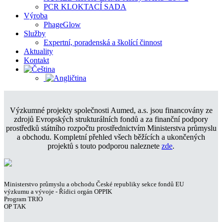
PCR KLOKTACÍ SADA
Výroba
PhageGlow
Služby
Expertní, poradenská a školící činnost
Aktuality
Kontakt
Výzkumné projekty společnosti Aumed, a.s. jsou financovány ze
zdrojů Evropských strukturálních fondů a za finanční podpory
prostředků státního rozpočtu prostřednictvím Ministerstva průmyslu
a obchodu. Kompletní přehled všech běžících a ukončených
projektů s touto podporou naleznete
zde
.
Ministerstvo průmyslu a obchodu České republiky sekce fondů EU
výzkumu a vývoje - Řídici orgán OPPIK
Program TRIO
OP TAK