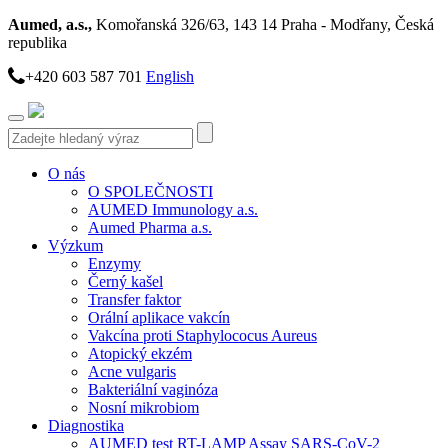
Aumed, a.s.,
Komořanská 326/63, 143 14 Praha - Modřany, Česká
republika
+420 603 587 701
English
Toggle
navigation
O nás
O SPOLEČNOSTI
AUMED Immunology a.s.
Aumed Pharma a.s.
Výzkum
Enzymy
Černý kašel
Transfer faktor
Orální aplikace vakcín
Vakcína proti Staphylococus Aureus
Atopický ekzém
Acne vulgaris
Bakteriální vaginóza
Nosní mikrobiom
Diagnostika
AUMED test RT-LAMP Assay SARS-CoV-2