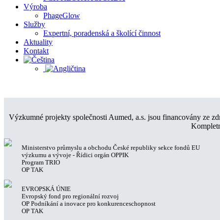
Výroba
PhageGlow
Služby
Expertní, poradenská a školící činnost
Aktuality
Kontakt
Výzkumné projekty společnosti Aumed, a.s. jsou financovány ze zdr
Kompletn
Ministerstvo průmyslu a obchodu České republiky sekce fondů EU
výzkumu a vývoje - Řídici orgán OPPIK
Program TRIO
OP TAK
EVROPSKÁ ÚNIE
Evropský fond pro regionální rozvoj
OP Podníkání a inovace pro konkurenceschopnost
OP TAK