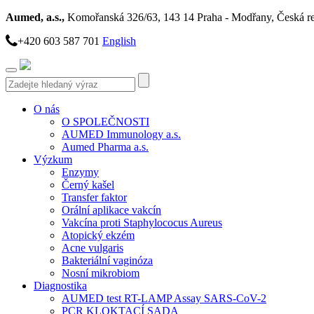
Aumed, a.s.,
Komořanská 326/63, 143 14 Praha - Modřany, Česká r
+420 603 587 701
English
Toggle
navigation
O nás
O SPOLEČNOSTI
AUMED Immunology a.s.
Aumed Pharma a.s.
Výzkum
Enzymy
Černý kašel
Transfer faktor
Orální aplikace vakcín
Vakcína proti Staphylococus Aureus
Atopický ekzém
Acne vulgaris
Bakteriální vaginóza
Nosní mikrobiom
Diagnostika
AUMED test RT-LAMP Assay SARS-CoV-2
PCR KLOKTACÍ SADA