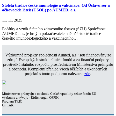
Stoletá tradice české imunologie a vakcinace: Od Ústavu sér a
očkovacích látek (ÚSOL) po AUMED, a.s.
11. 11. 2025
Počátky a vznik Státního zdravotního ústavu (SZÚ) Společnost
AUMED, a.s. je hrdým pokračovatelem téměř stoleté tradice
českého imunobiologického a vakcinačního…
Výzkumné projekty společnosti Aumed, a.s. jsou financovány ze
zdrojů Evropských strukturálních fondů a za finanční podpory
prostředků státního rozpočtu prostřednictvím Ministerstva průmyslu
a obchodu. Kompletní přehled všech běžících a ukončených
projektů s touto podporou naleznete
zde
.
Ministerstvo průmyslu a obchodu České republiky sekce fondů EU
výzkumu a vývoje - Řídici orgán OPPIK
Program TRIO
OP TAK