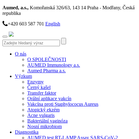
Aumed, a.s.,
Komořanská 326/63, 143 14 Praha - Modřany, Česká
republika
+420 603 587 701
English
Toggle
navigation
O nás
O SPOLEČNOSTI
AUMED Immunology a.s.
Aumed Pharma a.s.
Výzkum
Enzymy
Černý kašel
Transfer faktor
Orální aplikace vakcín
Vakcína proti Staphylococus Aureus
Atopický ekzém
Acne vulgaris
Bakteriální vaginóza
Nosní mikrobiom
Diagnostika
AUMED test RT-LAMP Assay SARS-CoV-2