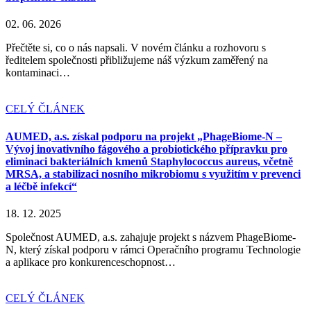
02. 06. 2026
Přečtěte si, co o nás napsali. V novém článku a rozhovoru s
ředitelem společnosti přibližujeme náš výzkum zaměřený na
kontaminaci…
CELÝ ČLÁNEK
AUMED, a.s. získal podporu na projekt „PhageBiome-N –
Vývoj inovativního fágového a probiotického přípravku pro
eliminaci bakteriálních kmenů Staphylococcus aureus, včetně
MRSA, a stabilizaci nosního mikrobiomu s využitím v prevenci
a léčbě infekcí“
18. 12. 2025
Společnost AUMED, a.s. zahajuje projekt s názvem PhageBiome-
N, který získal podporu v rámci Operačního programu Technologie
a aplikace pro konkurenceschopnost…
CELÝ ČLÁNEK