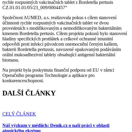
rychle rozpustných vakcinačních tablet s Bordetella pertusis
CZ.01.01.01/05/23_009/0004457“
Společnost AUMED, a.s. realizovala pokus s cílem stanovení
účinnosti rychle rozpustných vakcinačních tablet ve dvou
provedeních s modifikovaným a nemodifikovaným bakteriálním
kmenem Bordetella pertusis. Cílem projektu pokusů bylo stanovení
hladiny specifických protilátek a celkové ochranné imunitní
odpovědi proti infekci původcem onemocnění černým kašlem,
bakterii Bordetella pertussis, navozené opakovaným podáváním
orální mukoadhezivní tablety obsahující antigenní bakteriální
biomasu.
Na projekt byla poskytnuta finanční podpora od EU v rámci
Operačního programu Technologie a aplikace pro
konkurenceschopnost.
DALŠÍ ČLÁNKY
CELÝ ČLÁNEK
Náš výzkum v médiích: Deník.cz o naší práci v oblasti
atopického ekzému