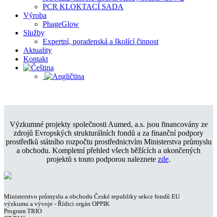
PCR KLOKTACÍ SADA
Výroba
PhageGlow
Služby
Expertní, poradenská a školící činnost
Aktuality
Kontakt
Výzkumné projekty společnosti Aumed, a.s. jsou financovány ze
zdrojů Evropských strukturálních fondů a za finanční podpory
prostředků státního rozpočtu prostřednictvím Ministerstva průmyslu
a obchodu. Kompletní přehled všech běžících a ukončených
projektů s touto podporou naleznete
zde
.
Ministerstvo průmyslu a obchodu České republiky sekce fondů EU
výzkumu a vývoje - Řídici orgán OPPIK
Program TRIO