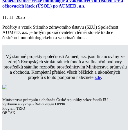
Stoletá tradice české imunologie a vakcinace: Od Ústavu sér a
očkovacích látek (ÚSOL) po AUMED, a.s.
11. 11. 2025
Počátky a vznik Státního zdravotního ústavu (SZÚ) Společnost
AUMED, a.s. je hrdým pokračovatelem téměř stoleté tradice
českého imunobiologického a vakcinačního…
Výzkumné projekty společnosti Aumed, a.s. jsou financovány ze
zdrojů Evropských strukturálních fondů a za finanční podpory
prostředků státního rozpočtu prostřednictvím Ministerstva průmyslu
a obchodu. Kompletní přehled všech běžících a ukončených
projektů s touto podporou naleznete
zde
.
Ministerstvo průmyslu a obchodu České republiky sekce fondů EU
výzkumu a vývoje - Řídici orgán OPPIK
Program TRIO
OP TAK