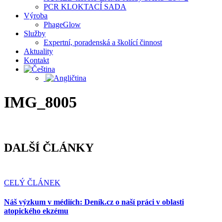
PCR KLOKTACÍ SADA
Výroba
PhageGlow
Služby
Expertní, poradenská a školící činnost
Aktuality
Kontakt
IMG_8005
DALŠÍ ČLÁNKY
CELÝ ČLÁNEK
Náš výzkum v médiích: Deník.cz o naší práci v oblasti
atopického ekzému