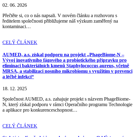
02. 06. 2026
Přečtěte si, co o nás napsali. V novém článku a rozhovoru s
ředitelem společnosti přibližujeme náš výzkum zaměřený na
kontaminaci…
CELÝ ČLÁNEK
AUMED, a.s. získal podporu na projekt „PhageBiome-N –
Vývoj inovativního fágového a probiotického přípravku pro
eliminaci bakteriálních kmenů Staphylococcus aureus, včetně
MRSA, a stabilizaci nosního mikrobiomu s využitím v prevenci
a léčbě infekcí“
18. 12. 2025
Společnost AUMED, a.s. zahajuje projekt s názvem PhageBiome-
N, který získal podporu v rámci Operačního programu Technologie
a aplikace pro konkurenceschopnost…
CELÝ ČLÁNEK