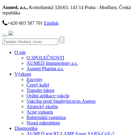
Aumed, a.s.,
Komořanská 326/63, 143 14 Praha - Modřany, Česká
republika
+420 603 587 701
English
Toggle
navigation
O nás
O SPOLEČNOSTI
AUMED Immunology a.s.
Aumed Pharma a.s.
Výzkum
Enzymy
Černý kašel
Transfer faktor
Orální aplikace vakcín
Vakcína proti Staphylococus Aureus
Atopický ekzém
Acne vulgaris
Bakteriální vaginóza
Nosní mikrobiom
Diagnostika
AUMED test RT-LAMP Assay SARS-CoV-2